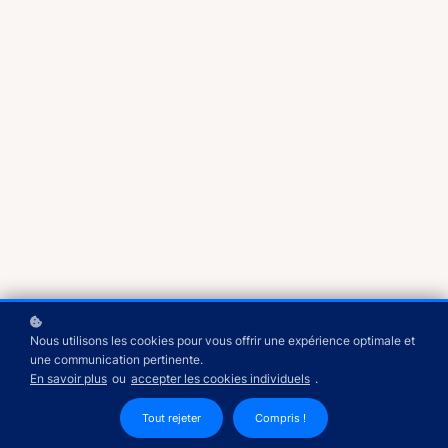
Nous utilisons les cookies pour vous offrir une expérience optimale et
une communication pertinente.
Accordion Title
En savoir plus
ou
accepter les cookies individuels
.
Accordion Description
Tout rejeter
Compris !