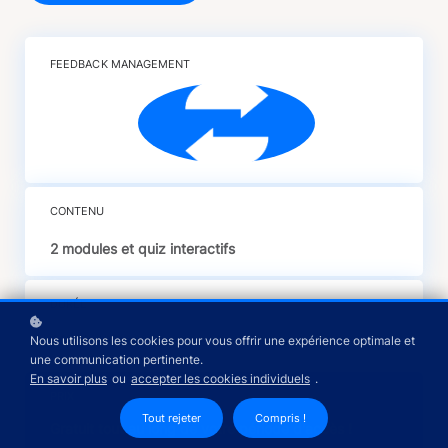
FEEDBACK MANAGEMENT
CONTENU
2 modules et quiz interactifs
DURÉE
Nous utilisons les cookies pour vous offrir une expérience optimale et
30 minutes en moyenne, à votre propre rythme !
une communication pertinente.
En savoir plus
ou
accepter les cookies individuels
.
PRIX
Tout rejeter
Compris !
Gratuit tout au long de votre période d'accès !