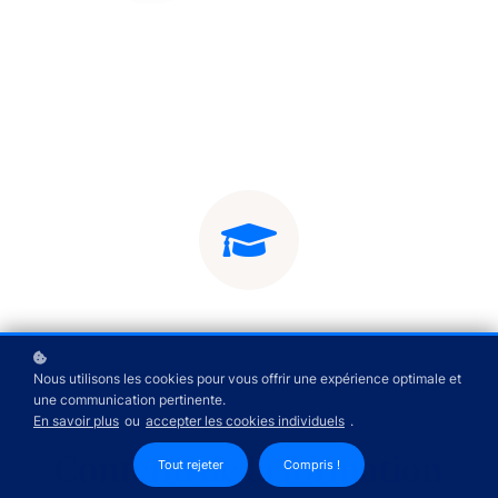
Nous utilisons les cookies pour vous offrir une expérience optimale et
une communication pertinente.
En savoir plus
ou
accepter les cookies individuels
.
Contenu de la formation
Tout rejeter
Compris !