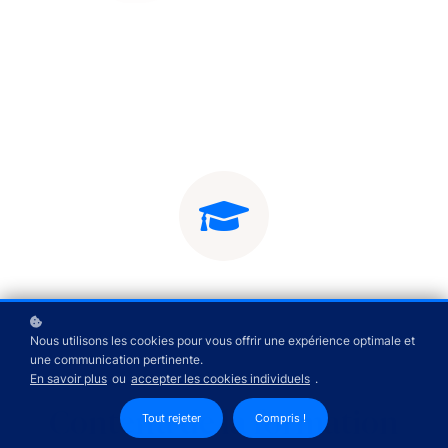
Nous utilisons les cookies pour vous offrir une expérience optimale et
une communication pertinente.
En savoir plus
ou
accepter les cookies individuels
.
Contenu de la formation
Tout rejeter
Compris !